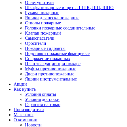
Огнетушители
Шкафы пожарные и щиты: ШПК, ШП, ШПО
Рукава пожарные
Ящики для песка пожарные
Стволы пожарные
Головки пожарные соединительные
Клапан пожарный
Самоспасатели
Оросители
Пожарные гидранты
Подставки пожарные фланцевые
Снаряжение пожарных
План эвакуации при пожаре
Муфты противопожарные
Двери противопожарные
Ящики инструментальные
Акции
Как купить
Условия оплаты
Условия доставки
Гарантия на товар
Производители
Магазины
О компании
Новости