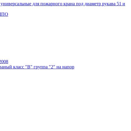
универсальные для пожарного крана под диаметр рукава 51 и
 ШПО
2008
аный класс "В" группа "2" на напор