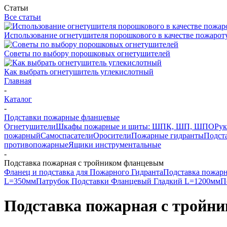
Статьи
Все статьи
Использование огнетушителя порошкового в качестве пожаро
Советы по выбору порошковых огнетушителей
Как выбрать огнетушитель углекислотный
Главная
-
Каталог
-
Подставки пожарные фланцевые
Огнетушители
Шкафы пожарные и щиты: ШПК, ШП, ШПО
Рук
пожарный
Самоспасатели
Оросители
Пожарные гидранты
Подст
противопожарные
Ящики инструментальные
-
Подставка пожарная с тройником фланцевым
Фланец и подставка для Пожарного Гидранта
Подставка пожарн
L=350мм
Патрубок Подставки Фланцевый Гладкий L=1200мм
П
Подставка пожарная с тройн