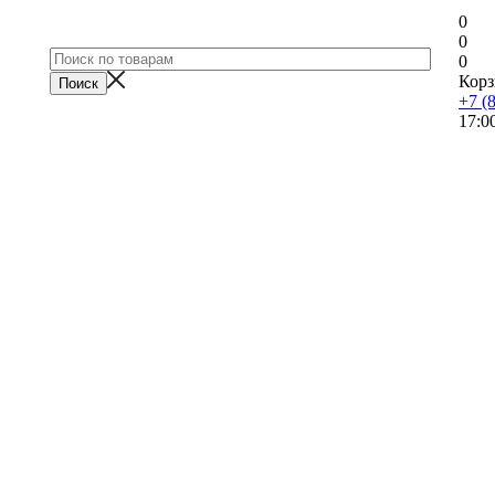
0
0
0
Корз
+7 (
17:0