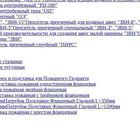
ь центробежный "РЦ-180"
центробежный типа "ОЦ"
ентный "ОЭ"
Ороситель дренчерный для водяных завес "ЗВН-8", 
Ороситель дренчерный специальный "ЗВН-3", "ЗВН-5"
рины "ЗВН"
тель дренчерный струйный "ПИРС"
 стальные
е чугунные
нец и подставка для Пожарного Гидранта
дставка пожарная односторонняя фланцевая
а пожарная двойная фланцевая
ставка пожарная с тройником фланцевым
Патрубок Подставки Фланцевый Гладкий L=350мм
Патрубок Подставки Фланцевый Гладкий L=1200мм
вка пожарная с крестом фланцевым