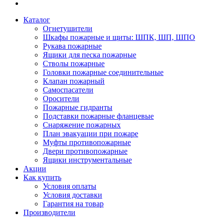
Каталог
Огнетушители
Шкафы пожарные и щиты: ШПК, ШП, ШПО
Рукава пожарные
Ящики для песка пожарные
Стволы пожарные
Головки пожарные соединительные
Клапан пожарный
Самоспасатели
Оросители
Пожарные гидранты
Подставки пожарные фланцевые
Снаряжение пожарных
План эвакуации при пожаре
Муфты противопожарные
Двери противопожарные
Ящики инструментальные
Акции
Как купить
Условия оплаты
Условия доставки
Гарантия на товар
Производители