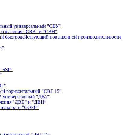
альный универсальный "СВУ"
назначения "СВВ" и "СВН"
ый быстродействующий повышенной производительности
з"
 "SSP"
"
ВГ"
ый горизонтальный "СВГ-15"
й универсальный "ДВУ"
ачения "ДВВ" и "ДВН"
тельности "СОБР"
оризонтальный "ДВГ-15"