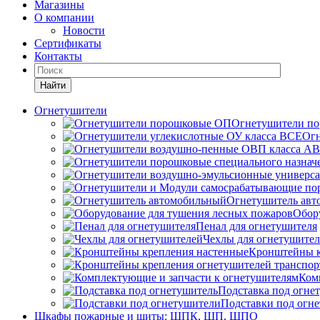
Магазины
О компании
Новости
Сертификаты
Контакты
Найти
Огнетушители
Огнетушители п
Огн
Огнетушитель ав
Обор
Пенал для огнетушителя
Чехлы для огнетушите
Кронштейны к
Ком
Подставка под огне
Подставки под огн
Шкафы пожарные и щиты: ШПК, ШП, ШПО