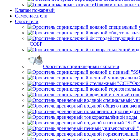
Головки пожарные з
Клапан пожарный
Самоспасатели
Оросители
"СОБР"
Ороситель спринклерный скрытый
Оро