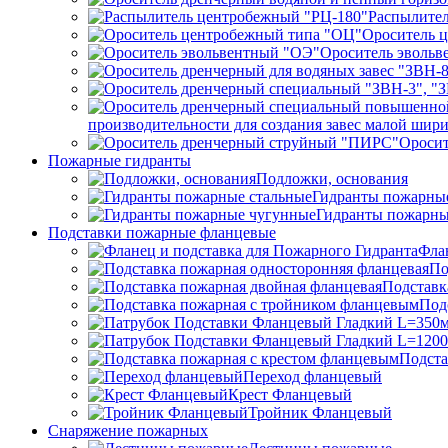
Распылител
Ороситель 
Ороситель эвольв
производительности для создания завес малой ши
Ороси
Пожарные гидранты
Подложки, основания
Гидранты пожарные
Гидранты пожарны
Подставки пожарные фланцевые
Фла
По
Подставк
Под
Подста
Переход фланцевый
Крест Фланцевый
Тройник Фланцевый
Снаряжение пожарных