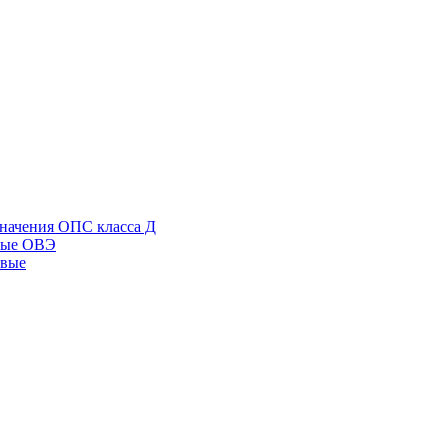
начения ОПС класса Д
ные ОВЭ
овые