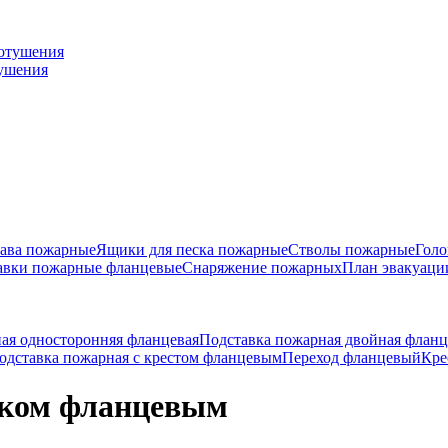
тушения
ава пожарные
Ящики для песка пожарные
Стволы пожарные
Голо
авки пожарные фланцевые
Снаряжение пожарных
План эвакуаци
ая односторонняя фланцевая
Подставка пожарная двойная фланц
одставка пожарная с крестом фланцевым
Переход фланцевый
Кре
иком фланцевым