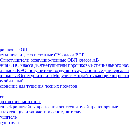
орошковые ОП
етушители углекислотные ОУ класса ВСЕ
Огнетушители воздушно-пенные ОВП класса АВ
Огнетушители порошковые специального наз
Огнетушители воздушно-эмульсионные универсаль
Огнетушители и Модули самосрабатывающие порошк
томобильный
удование для тушения лесных пожаров
лей
репления настенные
Кронштейны крепления огнетушителей транспортные
плектующие и запчасти к огнетушителям
тушитель
етушители