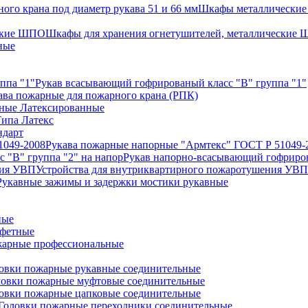
Шкафы металлические 
Шкафы для хранения огнетушителей, металлические
ные
Рукав всасывающий гофрированый класс "В" группа "1"
ава пожарные для пожарного крана (РПК)
ные Латексированные
ипа Латекс
ндарт
Рукава пожарные напорные "Армтекс" ГОСТ Р 51049-
Рукав напорно-всасывающий гофриров
Устройства для внутриквартирного пожаротушения УВП
Рукавные зажимы и задержки мостики рукавные
ные
афетные
арные профессиональные
овки пожарные рукавные соединительные
ловки пожарные муфтовые соединительные
овки пожарные цапковые соединительные
Головки пожарные переходники соединительные