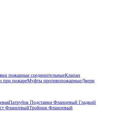
вки пожарные соединительные
Клапан
и при пожаре
Муфты противопожарные
Двери
евая
Патрубок Подставки Фланцевый Гладкий
ст Фланцевый
Тройник Фланцевый