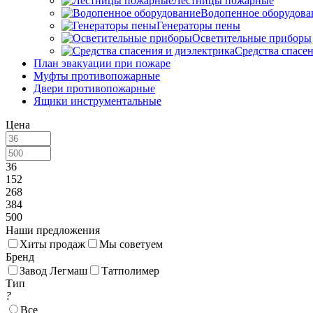
Лестницы пожарные
Водопенное оборудова
Генераторы пены
Осветительные приборы
Средства спасе
План эвакуации при пожаре
Муфты противопожарные
Двери противопожарные
Ящики инструментальные
Цена
36
152
268
384
500
Наши предложения
Хиты продаж
Мы советуем
Бренд
Завод Легмаш
Татполимер
Тип
?
Все