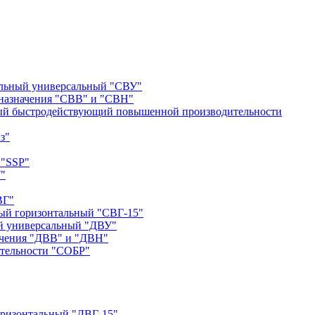
альный универсальный "СВУ"
назначения "СВВ" и "СВН"
ый быстродействующий повышенной производительности
з"
 "SSP"
"
ВГ"
ый горизонтальный "СВГ-15"
й универсальный "ДВУ"
ачения "ДВВ" и "ДВН"
тельности "СОБР"
оризонтальный "ДВГ-15"