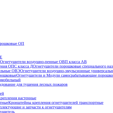
орошковые ОП
СЕ
Огнетушители воздушно-пенные ОВП класса АВ
Огнетушители порошковые специального наз
Огнетушители воздушно-эмульсионные универсаль
Огнетушители и Модули самосрабатывающие порошк
томобильный
удование для тушения лесных пожаров
лей
репления настенные
Кронштейны крепления огнетушителей транспортные
плектующие и запчасти к огнетушителям
тушитель