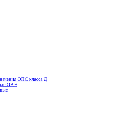
начения ОПС класса Д
ные ОВЭ
овые