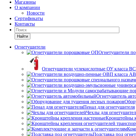
Магазины
О компании
Новости
Сертификаты
Контакты
Найти
Огнетушители
Огнетушители п
Огнетушители углекислотные ОУ класса В
Огнетушитель ав
Обор
Пенал для огнетушителя
Чехлы для огнетушите
Кронштейны к
Ком
Подставка под огне