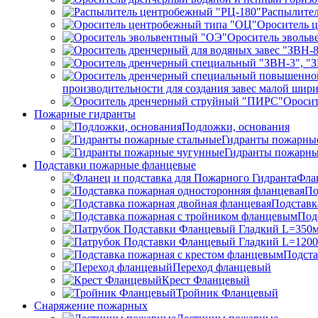
Распылител
Ороситель 
Ороситель эвольв
производительности для создания завес малой ши
Ороси
Пожарные гидранты
Подложки, основания
Гидранты пожарные
Гидранты пожарны
Подставки пожарные фланцевые
Фла
По
Подставк
Под
Подста
Переход фланцевый
Крест Фланцевый
Тройник Фланцевый
Снаряжение пожарных