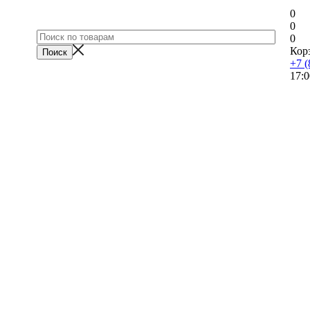
0
0
0
Кор
+7 (
17:0