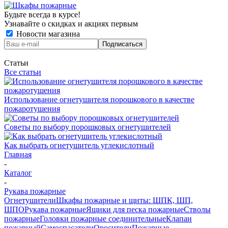
Будьте всегда в курсе!
Узнавайте о скидках и акциях первым
Новости магазина
Статьи
Все статьи
Использование огнетушителя порошкового в качестве
пожаротушения
Советы по выбору порошковых огнетушителей
Как выбрать огнетушитель углекислотный
Главная
-
Каталог
-
Рукава пожарные
Огнетушители
Шкафы пожарные и щиты: ШПК, ШП,
ШПО
Рукава пожарные
Ящики для песка пожарные
Стволы
пожарные
Головки пожарные соединительные
Клапан
пожарный
Самоспасатели
Оросители
Пожарные