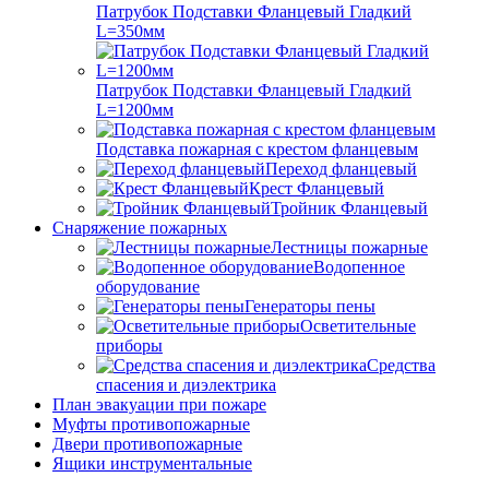
Патрубок Подставки Фланцевый Гладкий
L=350мм
Патрубок Подставки Фланцевый Гладкий
L=1200мм
Подставка пожарная с крестом фланцевым
Переход фланцевый
Крест Фланцевый
Тройник Фланцевый
Снаряжение пожарных
Лестницы пожарные
Водопенное
оборудование
Генераторы пены
Осветительные
приборы
Средства
спасения и диэлектрика
План эвакуации при пожаре
Муфты противопожарные
Двери противопожарные
Ящики инструментальные