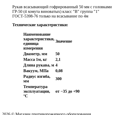
Рукав всасывающий гофрированный 50 мм с головками
ГР-50 (4 хомута виноватых) класс "В" группа "1"
ГОСТ-5398-76 только на всасывание по 4м
Технические характеристики:
Наименование
характеристики,
Значение
единица
измерения
Диаметр, мм
50
Масса 1м, кг
2,1
Длина рукава, м
4
Вакуум, МПа
0,08
Радиус изгиба,
300
мм
Температура
эксплуатации,
от −35 до +90
°C
2026 © Магазин противопожарного оборудования