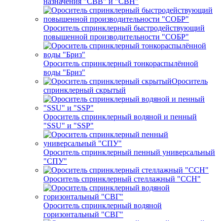
назначения "СВВ" и "СВН"
Ороситель спринклерный быстродействующий
повышенной производительности "СОБР"
Ороситель спринклерный тонкораспылённой
воды "Бриз"
Ороситель
спринклерный скрытый
Ороситель спринклерный водяной и пенный
"SSU" и "SSP"
Ороситель спринклерный пенный универсальный
"СПУ"
Ороситель спринклерный стеллажный "ССН"
Ороситель спринклерный водяной
горизонтальный "СВГ"