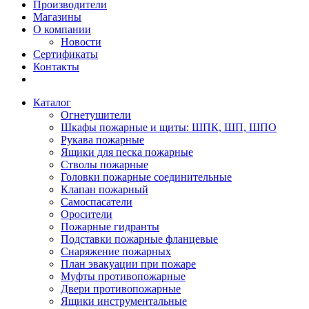
Производители
Магазины
О компании
Новости
Сертификаты
Контакты
Каталог
Огнетушители
Шкафы пожарные и щиты: ШПК, ШП, ШПО
Рукава пожарные
Ящики для песка пожарные
Стволы пожарные
Головки пожарные соединительные
Клапан пожарный
Самоспасатели
Оросители
Пожарные гидранты
Подставки пожарные фланцевые
Снаряжение пожарных
План эвакуации при пожаре
Муфты противопожарные
Двери противопожарные
Ящики инструментальные