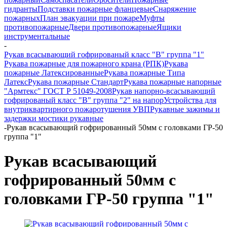
гидранты
Подставки пожарные фланцевые
Снаряжение
пожарных
План эвакуации при пожаре
Муфты
противопожарные
Двери противопожарные
Ящики
инструментальные
-
Рукав всасывающий гофрированый класс "В" группа "1"
Рукава пожарные для пожарного крана (РПК)
Рукава
пожарные Латексированные
Рукава пожарные Типа
Латекс
Рукава пожарные Стандарт
Рукава пожарные напорные
"Армтекс" ГОСТ Р 51049-2008
Рукав напорно-всасывающий
гофрированый класс "В" группа "2" на напор
Устройства для
внутриквартирного пожаротушения УВП
Рукавные зажимы и
задержки мостики рукавные
-
Рукав всасывающий гофрированный 50мм с головками ГР-50
группа "1"
Рукав всасывающий
гофрированный 50мм с
головками ГР-50 группа "1"