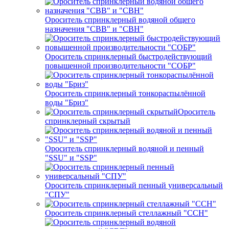
Ороситель спринклерный водяной общего
назначения "СВВ" и "СВН"
Ороситель спринклерный быстродействующий
повышенной производительности "СОБР"
Ороситель спринклерный тонкораспылённой
воды "Бриз"
Ороситель
спринклерный скрытый
Ороситель спринклерный водяной и пенный
"SSU" и "SSP"
Ороситель спринклерный пенный универсальный
"СПУ"
Ороситель спринклерный стеллажный "ССН"