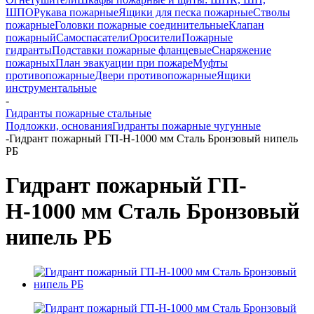
ШПО
Рукава пожарные
Ящики для песка пожарные
Стволы
пожарные
Головки пожарные соединительные
Клапан
пожарный
Самоспасатели
Оросители
Пожарные
гидранты
Подставки пожарные фланцевые
Снаряжение
пожарных
План эвакуации при пожаре
Муфты
противопожарные
Двери противопожарные
Ящики
инструментальные
-
Гидранты пожарные стальные
Подложки, основания
Гидранты пожарные чугунные
-
Гидрант пожарный ГП-Н-1000 мм Сталь Бронзовый нипель
РБ
Гидрант пожарный ГП-
Н-1000 мм Сталь Бронзовый
нипель РБ