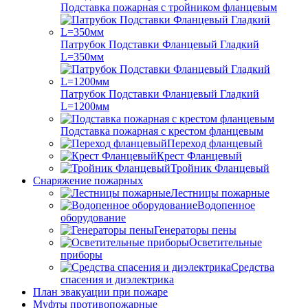
Подставка пожарная с тройником фланцевым
Патрубок Подставки Фланцевый Гладкий
L=350мм
Патрубок Подставки Фланцевый Гладкий
L=1200мм
Подставка пожарная с крестом фланцевым
Переход фланцевый
Крест Фланцевый
Тройник Фланцевый
Снаряжение пожарных
Лестницы пожарные
Водопенное
оборудование
Генераторы пены
Осветительные
приборы
Средства
спасения и диэлектрика
План эвакуации при пожаре
Муфты противопожарные