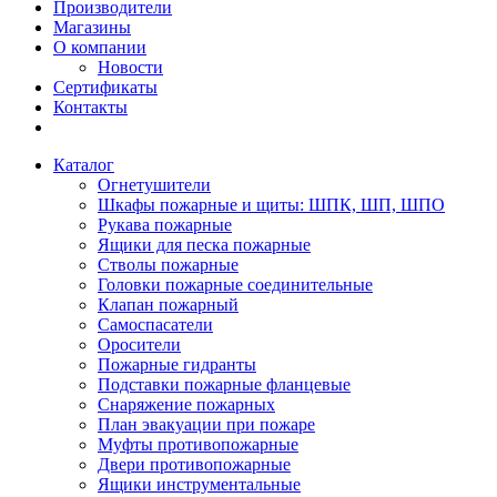
Производители
Магазины
О компании
Новости
Сертификаты
Контакты
Каталог
Огнетушители
Шкафы пожарные и щиты: ШПК, ШП, ШПО
Рукава пожарные
Ящики для песка пожарные
Стволы пожарные
Головки пожарные соединительные
Клапан пожарный
Самоспасатели
Оросители
Пожарные гидранты
Подставки пожарные фланцевые
Снаряжение пожарных
План эвакуации при пожаре
Муфты противопожарные
Двери противопожарные
Ящики инструментальные