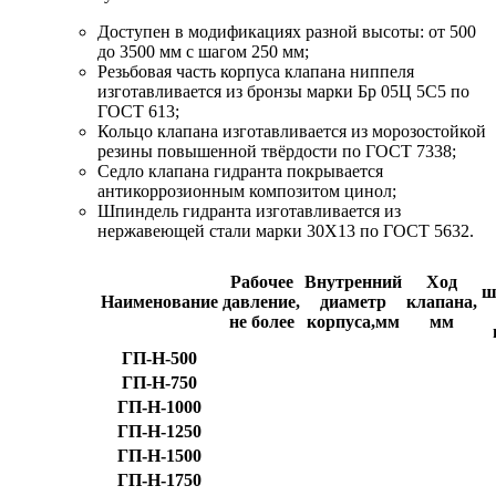
Доступен в модификациях разной высоты: от 500
до 3500 мм с шагом 250 мм;
Резьбовая часть корпуса клапана ниппеля
изготавливается из бронзы марки Бр 05Ц 5С5 по
ГОСТ 613;
Кольцо клапана изготавливается из морозостойкой
резины повышенной твёрдости по ГОСТ 7338;
Седло клапана гидранта покрывается
антикоррозионным композитом цинол;
Шпиндель гидранта изготавливается из
нержавеющей стали марки 30Х13 по ГОСТ 5632.
Рабочее
Внутренний
Ход
ш
Наименование
давление,
диаметр
клапана,
не более
корпуса,мм
мм
ГП-Н-500
ГП-Н-750
ГП-Н-1000
ГП-Н-1250
ГП-Н-1500
ГП-Н-1750