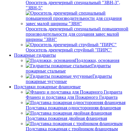
Ороситель дренчерный специальный "ЗВН-3",
"ЗВН-5"
Ороситель дренчерный специальный повышенной
производительности для создания завес малой
ширины "ЗВН"
Ороситель дренчерный струйный "ПИРС"
Пожарные гидранты
Подложки, основания
Гидранты
пожарные стальные
Гидранты
пожарные чугунные
Подставки пожарные фланцевые
Фланец и подставка для Пожарного Гидранта
Подставка пожарная односторонняя фланцевая
Подставка пожарная двойная фланцевая
Подставка пожарная с тройником фланцевым