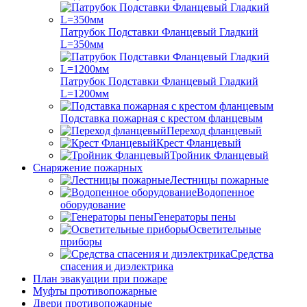
Патрубок Подставки Фланцевый Гладкий
L=350мм
Патрубок Подставки Фланцевый Гладкий
L=1200мм
Подставка пожарная с крестом фланцевым
Переход фланцевый
Крест Фланцевый
Тройник Фланцевый
Снаряжение пожарных
Лестницы пожарные
Водопенное
оборудование
Генераторы пены
Осветительные
приборы
Средства
спасения и диэлектрика
План эвакуации при пожаре
Муфты противопожарные
Двери противопожарные