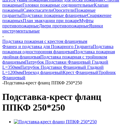
пожарные
Головки пожарные соединительные
Клапан
пожарный
Самоспасатели
Оросители
Пожарные
гидранты
Подставки пожарные фланцевые
Снаряжение
пожарных
План эвакуации при пожаре
Муфты
противопожарные
Двери противопожарные
Ящики
инструментальные
-
Подставка пожарная с крестом фланцевым
Фланец и подставка для Пожарного Гидранта
Подставка
пожарная односторонняя фланцевая
Подставка пожарная
двойная фланцевая
Подставка пожарная с тройником
фланцевым
Патрубок Подставки Фланцевый Гладкий
L=350мм
Патрубок Подставки Фланцевый Гладкий
L=1200мм
Переход фланцевый
Крест Фланцевый
Тройник
Фланцевый
-
Подставка-крест фланц ППКФ 250*250
Подставка-крест фланц
ППКФ 250*250