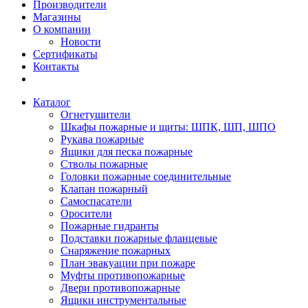
Производители
Магазины
О компании
Новости
Сертификаты
Контакты
Каталог
Огнетушители
Шкафы пожарные и щиты: ШПК, ШП, ШПО
Рукава пожарные
Ящики для песка пожарные
Стволы пожарные
Головки пожарные соединительные
Клапан пожарный
Самоспасатели
Оросители
Пожарные гидранты
Подставки пожарные фланцевые
Снаряжение пожарных
План эвакуации при пожаре
Муфты противопожарные
Двери противопожарные
Ящики инструментальные