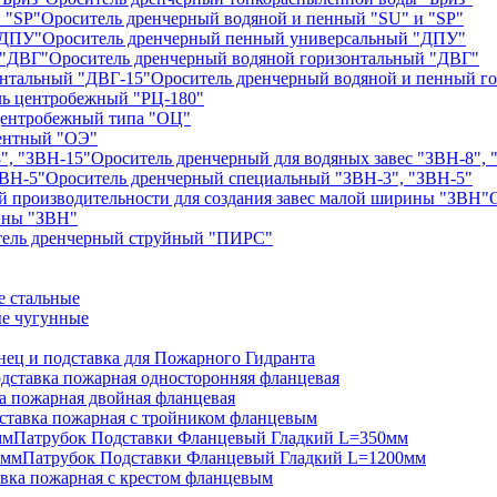
Ороситель дренчерный водяной и пенный "SU" и "SP"
Ороситель дренчерный пенный универсальный "ДПУ"
Ороситель дренчерный водяной горизонтальный "ДВГ"
Ороситель дренчерный водяной и пенный г
ь центробежный "РЦ-180"
центробежный типа "ОЦ"
ентный "ОЭ"
Ороситель дренчерный для водяных завес "ЗВН-8", 
Ороситель дренчерный специальный "ЗВН-3", "ЗВН-5"
рины "ЗВН"
тель дренчерный струйный "ПИРС"
 стальные
е чугунные
нец и подставка для Пожарного Гидранта
дставка пожарная односторонняя фланцевая
а пожарная двойная фланцевая
ставка пожарная с тройником фланцевым
Патрубок Подставки Фланцевый Гладкий L=350мм
Патрубок Подставки Фланцевый Гладкий L=1200мм
вка пожарная с крестом фланцевым