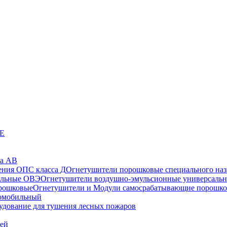
СЕ
са АВ
Огнетушители порошковые специального наз
Огнетушители воздушно-эмульсионные универсаль
Огнетушители и Модули самосрабатывающие порошк
томобильный
удование для тушения лесных пожаров
лей