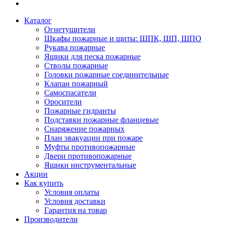
Каталог
Огнетушители
Шкафы пожарные и щиты: ШПК, ШП, ШПО
Рукава пожарные
Ящики для песка пожарные
Стволы пожарные
Головки пожарные соединительные
Клапан пожарный
Самоспасатели
Оросители
Пожарные гидранты
Подставки пожарные фланцевые
Снаряжение пожарных
План эвакуации при пожаре
Муфты противопожарные
Двери противопожарные
Ящики инструментальные
Акции
Как купить
Условия оплаты
Условия доставки
Гарантия на товар
Производители