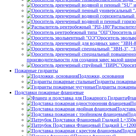
Распылител
Ороситель 
Ороситель эвольв
производительности для создания завес малой ши
Ороси
Пожарные гидранты
Подложки, основания
Гидранты пожарные
Гидранты пожарны
Подставки пожарные фланцевые
Фла
По
Подставк
Под
Подста