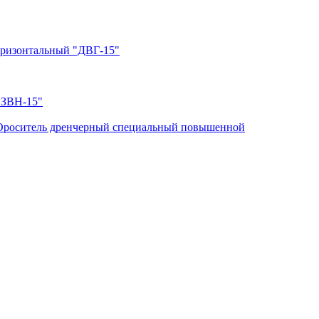
оризонтальный "ДВГ-15"
"ЗВН-15"
Ороситель дренчерный специальный повышенной