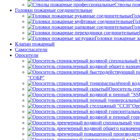
Стволы пож
Головки пожарные соединительные
Гол
Го
Гол
Головки пожарные з
Клапан пожарный
Самоспасатели
Оросители
"СОБР"
Ороситель сп
Оро