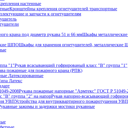
репления настенные
Кронштейны крепления огнетушителей транспортные
плектующие и запчасти к огнетушителям
тушитель
етушители
Шкафы металлические 
Шкафы для хранения огнетушителей, металлические
ные
Рукав всасывающий гофрированый класс "В" группа "1"
ава пожарные для пожарного крана (РПК)
ные Латексированные
ипа Латекс
ндарт
Рукава пожарные напорные "Армтекс" ГОСТ Р 51049-
Рукав напорно-всасывающий гофриров
Устройства для внутриквартирного пожаротушения УВП
Рукавные зажимы и задержки мостики рукавные
ные
афетные