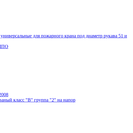
универсальные для пожарного крана под диаметр рукава 51 и
 ШПО
2008
аный класс "В" группа "2" на напор