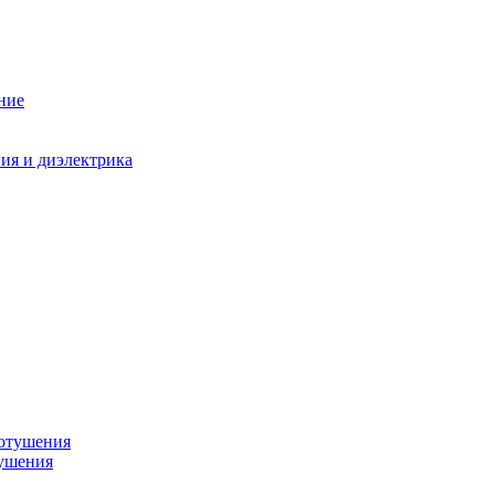
ние
ния и диэлектрика
тушения