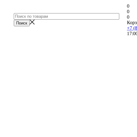
0
0
0
Корз
+7 (
17:0