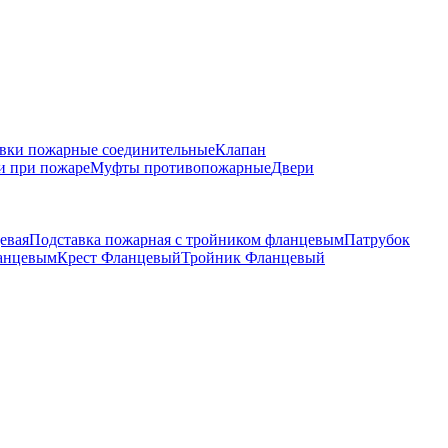
вки пожарные соединительные
Клапан
и при пожаре
Муфты противопожарные
Двери
евая
Подставка пожарная с тройником фланцевым
Патрубок
ланцевым
Крест Фланцевый
Тройник Фланцевый