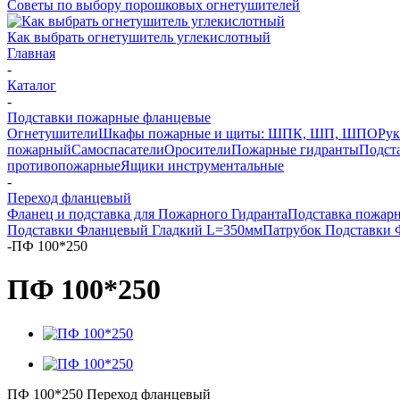
Советы по выбору порошковых огнетушителей
Как выбрать огнетушитель углекислотный
Главная
-
Каталог
-
Подставки пожарные фланцевые
Огнетушители
Шкафы пожарные и щиты: ШПК, ШП, ШПО
Рук
пожарный
Самоспасатели
Оросители
Пожарные гидранты
Подст
противопожарные
Ящики инструментальные
-
Переход фланцевый
Фланец и подставка для Пожарного Гидранта
Подставка пожарн
Подставки Фланцевый Гладкий L=350мм
Патрубок Подставки 
-
ПФ 100*250
ПФ 100*250
ПФ 100*250 Переход фланцевый