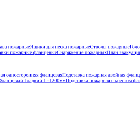
ава пожарные
Ящики для песка пожарные
Стволы пожарные
Голо
авки пожарные фланцевые
Снаряжение пожарных
План эвакуаци
ая односторонняя фланцевая
Подставка пожарная двойная фланц
Фланцевый Гладкий L=1200мм
Подставка пожарная с крестом ф