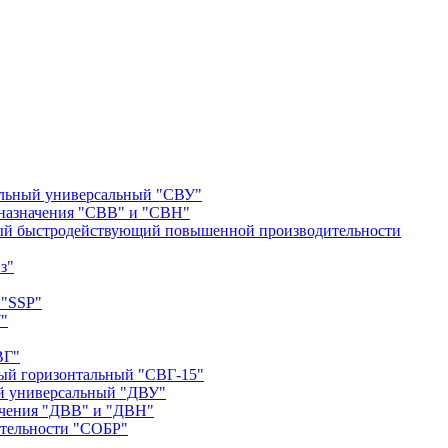
альный универсальный "СВУ"
назначения "СВВ" и "СВН"
ый быстродействующий повышенной производительности
з"
 "SSP"
"
ВГ"
ый горизонтальный "СВГ-15"
й универсальный "ДВУ"
ачения "ДВВ" и "ДВН"
тельности "СОБР"