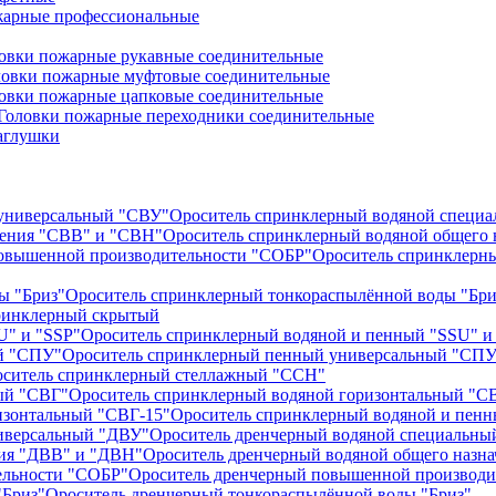
арные профессиональные
овки пожарные рукавные соединительные
ловки пожарные муфтовые соединительные
овки пожарные цапковые соединительные
Головки пожарные переходники соединительные
аглушки
Ороситель спринклерный водяной специ
Ороситель спринклерный водяной общего 
Ороситель спринклерн
Ороситель спринклерный тонкораспылённой воды "Бри
ринклерный скрытый
Ороситель спринклерный водяной и пенный "SSU" и
Ороситель спринклерный пенный универсальный "СПУ
ситель спринклерный стеллажный "ССН"
Ороситель спринклерный водяной горизонтальный "С
Ороситель спринклерный водяной и пенн
Ороситель дренчерный водяной специальны
Ороситель дренчерный водяной общего назн
Ороситель дренчерный повышенной производи
Ороситель дренчерный тонкораспылённой воды "Бриз"