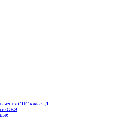
начения ОПС класса Д
ные ОВЭ
овые