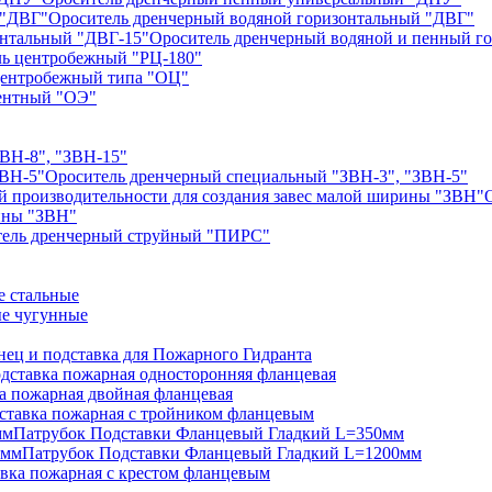
Ороситель дренчерный водяной горизонтальный "ДВГ"
Ороситель дренчерный водяной и пенный г
ь центробежный "РЦ-180"
центробежный типа "ОЦ"
ентный "ОЭ"
ЗВН-8", "ЗВН-15"
Ороситель дренчерный специальный "ЗВН-3", "ЗВН-5"
рины "ЗВН"
тель дренчерный струйный "ПИРС"
 стальные
е чугунные
нец и подставка для Пожарного Гидранта
дставка пожарная односторонняя фланцевая
а пожарная двойная фланцевая
ставка пожарная с тройником фланцевым
Патрубок Подставки Фланцевый Гладкий L=350мм
Патрубок Подставки Фланцевый Гладкий L=1200мм
вка пожарная с крестом фланцевым