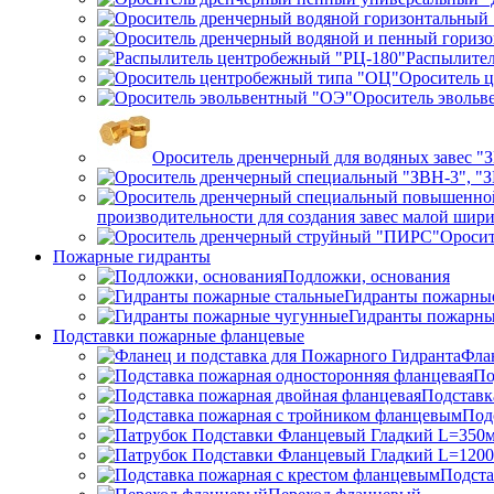
Распылител
Ороситель 
Ороситель эвольв
Ороситель дренчерный для водяных завес "
производительности для создания завес малой ши
Ороси
Пожарные гидранты
Подложки, основания
Гидранты пожарные
Гидранты пожарны
Подставки пожарные фланцевые
Фла
По
Подставк
Под
Подста