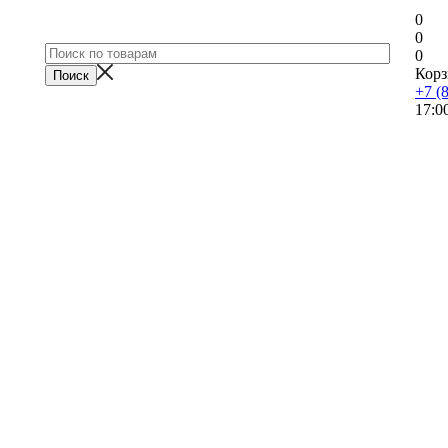
0
0
0
Корз
+7 (
17:0