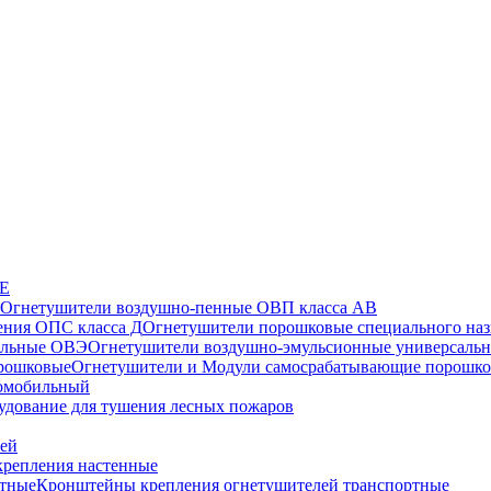
СЕ
Огнетушители воздушно-пенные ОВП класса АВ
Огнетушители порошковые специального наз
Огнетушители воздушно-эмульсионные универсаль
Огнетушители и Модули самосрабатывающие порошк
томобильный
удование для тушения лесных пожаров
лей
репления настенные
Кронштейны крепления огнетушителей транспортные