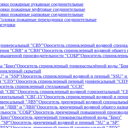
овки пожарные рукавные соединительные
ловки пожарные муфтовые соединительные
овки пожарные цапковые соединительные
Головки пожарные переходники соединительные
аглушки
Ороситель спринклерный водяной специ
Ороситель спринклерный водяной общего 
Ороситель спринклерн
Ороситель спринклерный тонкораспылённой воды "Бри
ринклерный скрытый
Ороситель спринклерный водяной и пенный "SSU" и
Ороситель спринклерный пенный универсальный "СПУ
ситель спринклерный стеллажный "ССН"
Ороситель спринклерный водяной горизонтальный "С
Ороситель спринклерный водяной и пенн
Ороситель дренчерный водяной специальны
Ороситель дренчерный водяной общего назн
Ороситель дренчерный повышенной производи
Ороситель дренчерный тонкораспылённой воды "Бриз"
Ороситель дренчерный водяной и пенный "SU" и "SP"
Ороситель дренчерный пенный универсальный "ДПУ"