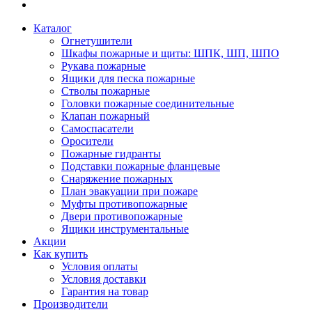
Каталог
Огнетушители
Шкафы пожарные и щиты: ШПК, ШП, ШПО
Рукава пожарные
Ящики для песка пожарные
Стволы пожарные
Головки пожарные соединительные
Клапан пожарный
Самоспасатели
Оросители
Пожарные гидранты
Подставки пожарные фланцевые
Снаряжение пожарных
План эвакуации при пожаре
Муфты противопожарные
Двери противопожарные
Ящики инструментальные
Акции
Как купить
Условия оплаты
Условия доставки
Гарантия на товар
Производители