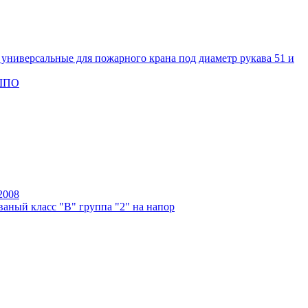
универсальные для пожарного крана под диаметр рукава 51 и
 ШПО
2008
аный класс "В" группа "2" на напор