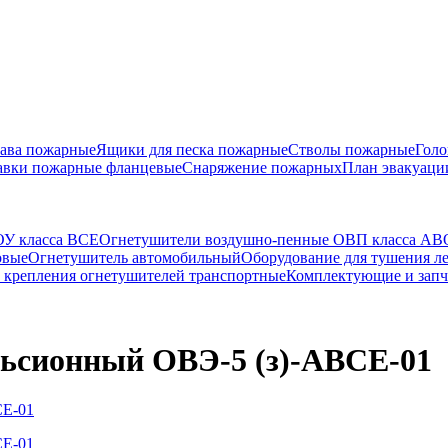
ава пожарные
Ящики для песка пожарные
Стволы пожарные
Голо
авки пожарные фланцевые
Снаряжение пожарных
План эвакуаци
ОУ класса ВСЕ
Огнетушители воздушно-пенные ОВП класса АВ
овые
Огнетушитель автомобильный
Оборудование для тушения л
крепления огнетушителей транспортные
Комплектующие и запч
ьсионный ОВЭ-5 (з)-АВСЕ-01