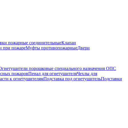
вки пожарные соединительные
Клапан
и при пожаре
Муфты противопожарные
Двери
Огнетушители порошковые специального назначения ОПС
есных пожаров
Пенал для огнетушителя
Чехлы для
асти к огнетушителям
Подставка под огнетушитель
Подставки