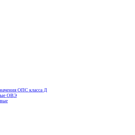
начения ОПС класса Д
ные ОВЭ
овые