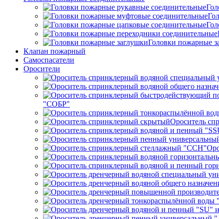
Гол
Го
Гол
Головки пожарные з
Клапан пожарный
Самоспасатели
Оросители
"СОБР"
Ороситель сп
Оро