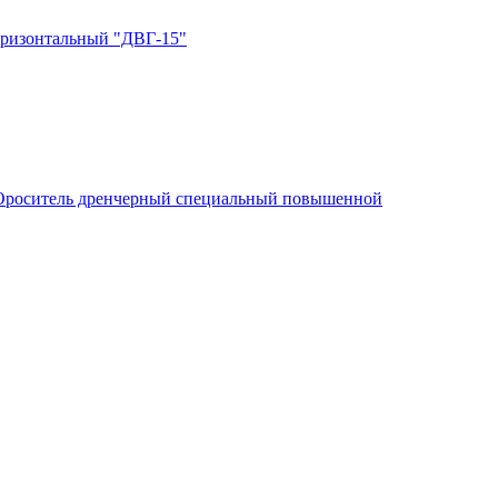
оризонтальный "ДВГ-15"
Ороситель дренчерный специальный повышенной