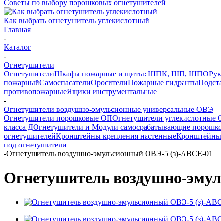
Советы по выбору порошковых огнетушителей
Как выбрать огнетушитель углекислотный
Главная
-
Каталог
-
Огнетушители
Огнетушители
Шкафы пожарные и щиты: ШПК, ШП, ШПО
Рук
пожарный
Самоспасатели
Оросители
Пожарные гидранты
Подст
противопожарные
Ящики инструментальные
-
Огнетушители воздушно-эмульсионные универсальные ОВЭ
Огнетушители порошковые ОП
Огнетушители углекислотные 
класса Д
Огнетушители и Модули самосрабатывающие порошк
огнетушителей
Кронштейны крепления настенные
Кронштейны 
под огнетушители
-
Огнетушитель воздушно-эмульсионный ОВЭ-5 (з)-АВСЕ-01
Огнетушитель воздушно-эмул