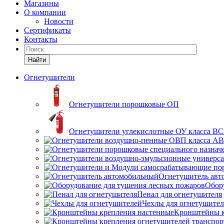
Магазины
О компании
Новости
Сертификаты
Контакты
Найти
Огнетушители
Огнетушители порошковые ОП
Огнетушители углекислотные ОУ класса В
Огнетушитель ав
Обор
Пенал для огнетушителя
Чехлы для огнетушите
Кронштейны к