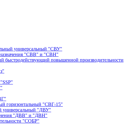
альный универсальный "СВУ"
назначения "СВВ" и "СВН"
ый быстродействующий повышенной производительности
з"
 "SSP"
"
ВГ"
ый горизонтальный "СВГ-15"
й универсальный "ДВУ"
ачения "ДВВ" и "ДВН"
тельности "СОБР"