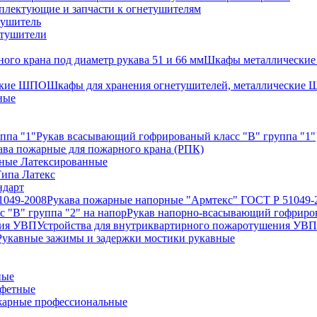
плектующие и запчасти к огнетушителям
тушитель
етушители
Шкафы металлические 
Шкафы для хранения огнетушителей, металлические
ные
Рукав всасывающий гофрированый класс "В" группа "1"
ава пожарные для пожарного крана (РПК)
ные Латексированные
ипа Латекс
ндарт
Рукава пожарные напорные "Армтекс" ГОСТ Р 51049-
Рукав напорно-всасывающий гофриров
Устройства для внутриквартирного пожаротушения УВП
Рукавные зажимы и задержки мостики рукавные
ные
афетные
арные профессиональные