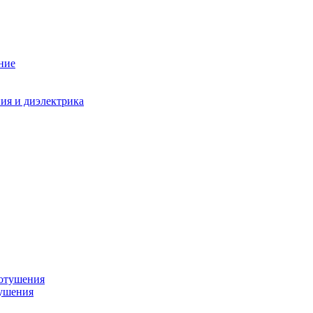
ние
ния и диэлектрика
тушения