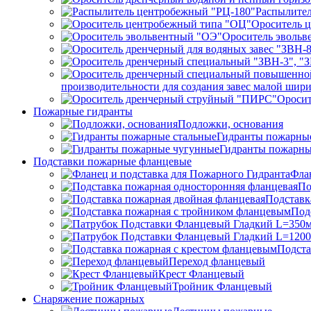
Распылител
Ороситель 
Ороситель эвольв
производительности для создания завес малой ши
Ороси
Пожарные гидранты
Подложки, основания
Гидранты пожарные
Гидранты пожарны
Подставки пожарные фланцевые
Фла
По
Подставк
Под
Подста
Переход фланцевый
Крест Фланцевый
Тройник Фланцевый
Снаряжение пожарных