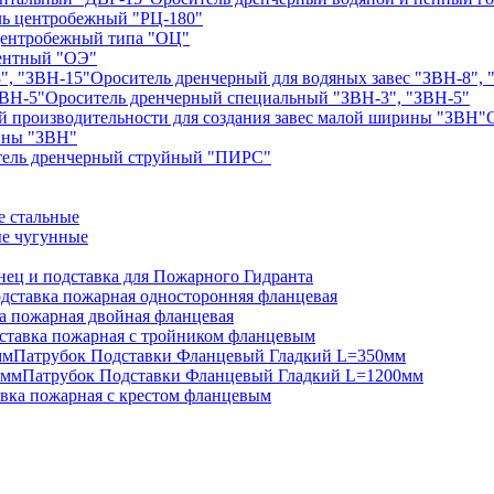
ь центробежный "РЦ-180"
центробежный типа "ОЦ"
ентный "ОЭ"
Ороситель дренчерный для водяных завес "ЗВН-8", 
Ороситель дренчерный специальный "ЗВН-3", "ЗВН-5"
рины "ЗВН"
тель дренчерный струйный "ПИРС"
 стальные
е чугунные
нец и подставка для Пожарного Гидранта
дставка пожарная односторонняя фланцевая
а пожарная двойная фланцевая
ставка пожарная с тройником фланцевым
Патрубок Подставки Фланцевый Гладкий L=350мм
Патрубок Подставки Фланцевый Гладкий L=1200мм
вка пожарная с крестом фланцевым