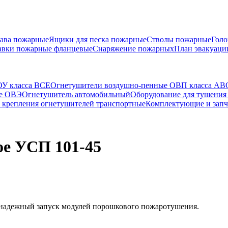
ава пожарные
Ящики для песка пожарные
Стволы пожарные
Голо
авки пожарные фланцевые
Снаряжение пожарных
План эвакуаци
ОУ класса ВСЕ
Огнетушители воздушно-пенные ОВП класса АВ
ые ОВЭ
Огнетушитель автомобильный
Оборудование для тушения
крепления огнетушителей транспортные
Комплектующие и запч
ое УСП 101-45
надежный запуск модулей порошкового пожаротушения.