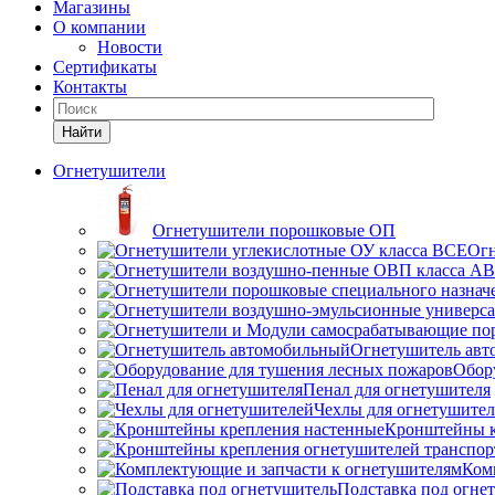
Магазины
О компании
Новости
Сертификаты
Контакты
Найти
Огнетушители
Огнетушители порошковые ОП
Огн
Огнетушитель ав
Обор
Пенал для огнетушителя
Чехлы для огнетушите
Кронштейны к
Ком
Подставка под огне