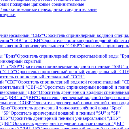
овки пожарные цапковые соединительные
Головки пожарные переходники соединительные
аглушки
Ороситель спринклерный водяной специ
Ороситель спринклерный водяной общего 
Ороситель спринклерн
Ороситель спринклерный тонкораспылённой воды "Бри
ринклерный скрытый
Ороситель спринклерный водяной и пенный "SSU" и
Ороситель спринклерный пенный универсальный "СПУ
ситель спринклерный стеллажный "ССН"
Ороситель спринклерный водяной горизонтальный "С
Ороситель спринклерный водяной и пенн
Ороситель дренчерный водяной специальны
Ороситель дренчерный водяной общего назн
Ороситель дренчерный повышенной производи
Ороситель дренчерный тонкораспылённой воды "Бриз"
Ороситель дренчерный водяной и пенный "SU" и "SP"
Ороситель дренчерный пенный универсальный "ДПУ"
Ороситель дренчерный водяной горизонтальный "ДВГ"
Ороситель дренчерный водяной и пенный г