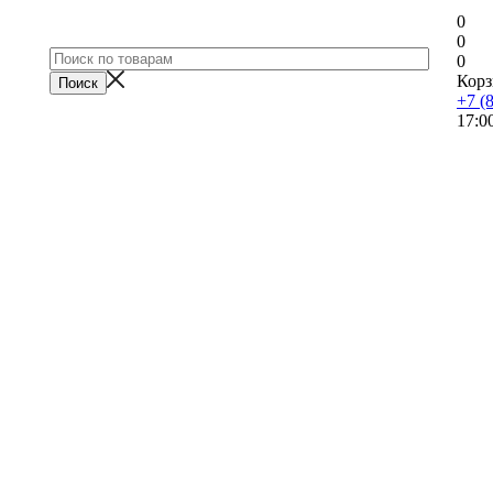
0
0
0
Корз
+7 (
17:0