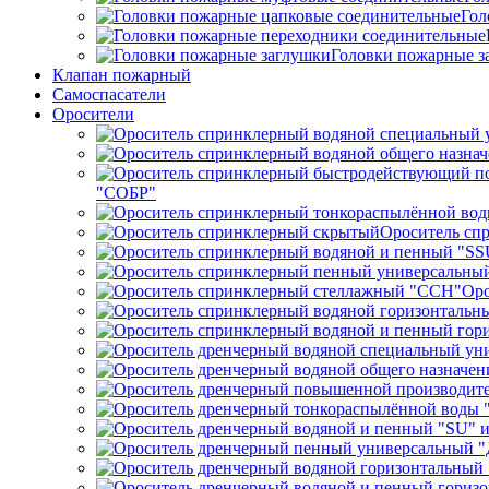
Гол
Головки пожарные з
Клапан пожарный
Самоспасатели
Оросители
"СОБР"
Ороситель сп
Оро