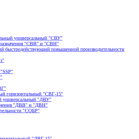
альный универсальный "СВУ"
назначения "СВВ" и "СВН"
ый быстродействующий повышенной производительности
з"
 "SSP"
"
ВГ"
ый горизонтальный "СВГ-15"
й универсальный "ДВУ"
ачения "ДВВ" и "ДВН"
тельности "СОБР"
оризонтальный "ДВГ-15"