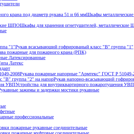
етушители
Шкафы металлические 
Шкафы для хранения огнетушителей, металлические
ные
Рукав всасывающий гофрированый класс "В" группа "1"
ава пожарные для пожарного крана (РПК)
ные Латексированные
ипа Латекс
ндарт
Рукава пожарные напорные "Армтекс" ГОСТ Р 51049-
Рукав напорно-всасывающий гофриров
Устройства для внутриквартирного пожаротушения УВП
Рукавные зажимы и задержки мостики рукавные
ные
афетные
арные профессиональные
овки пожарные рукавные соединительные
ловки пожарные муфтовые соединительные