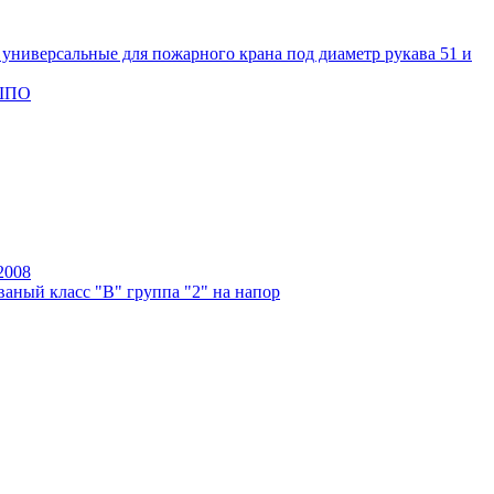
универсальные для пожарного крана под диаметр рукава 51 и
 ШПО
2008
аный класс "В" группа "2" на напор