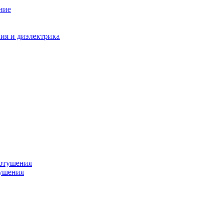
ние
ния и диэлектрика
тушения