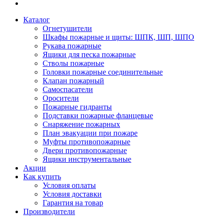
Каталог
Огнетушители
Шкафы пожарные и щиты: ШПК, ШП, ШПО
Рукава пожарные
Ящики для песка пожарные
Стволы пожарные
Головки пожарные соединительные
Клапан пожарный
Самоспасатели
Оросители
Пожарные гидранты
Подставки пожарные фланцевые
Снаряжение пожарных
План эвакуации при пожаре
Муфты противопожарные
Двери противопожарные
Ящики инструментальные
Акции
Как купить
Условия оплаты
Условия доставки
Гарантия на товар
Производители