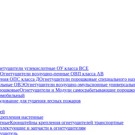
етушители углекислотные ОУ класса ВСЕ
Огнетушители воздушно-пенные ОВП класса АВ
Огнетушители порошковые специального наз
Огнетушители воздушно-эмульсионные универсаль
Огнетушители и Модули самосрабатывающие порошк
томобильный
удование для тушения лесных пожаров
лей
репления настенные
Кронштейны крепления огнетушителей транспортные
плектующие и запчасти к огнетушителям
тушитель