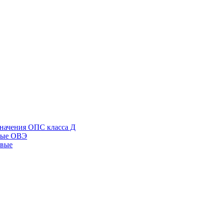
начения ОПС класса Д
ные ОВЭ
овые