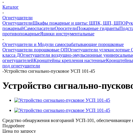
-
Каталог
-
Огнетушители
Огнетушители
Шкафы пожарные и щиты: ШПК, ШП, ШПО
Рук
пожарный
Самоспасатели
Оросители
Пожарные гидранты
Подст
противопожарные
Ящики инструментальные
-
Огнетушители и Модули самосрабатывающие порошковые
Огнетушители порошковые ОП
Огнетушители углекислотные 
класса Д
Огнетушители воздушно-эмульсионные универсальн
огнетушителей
Кронштейны крепления настенные
Кронштейны 
под огнетушители
-
Устройство сигнально-пусковое УСП 101-45
Устройство сигнально-пусков
Cредство обнаружения возгораний УСП-101, обеспечивающее 
Подробнее
Цена по запросу