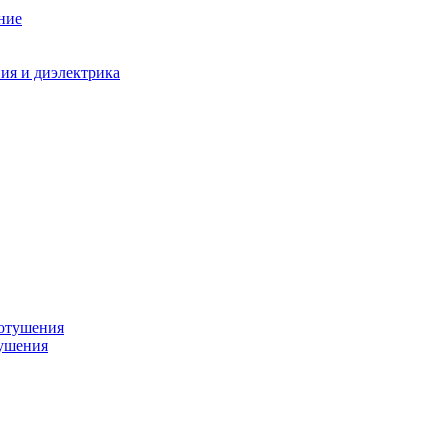
ние
ния и диэлектрика
тушения