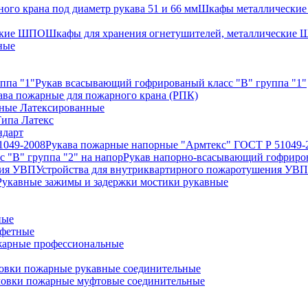
Шкафы металлические 
Шкафы для хранения огнетушителей, металлические
ные
Рукав всасывающий гофрированый класс "В" группа "1"
ава пожарные для пожарного крана (РПК)
ные Латексированные
ипа Латекс
ндарт
Рукава пожарные напорные "Армтекс" ГОСТ Р 51049-
Рукав напорно-всасывающий гофриров
Устройства для внутриквартирного пожаротушения УВП
Рукавные зажимы и задержки мостики рукавные
ные
афетные
арные профессиональные
овки пожарные рукавные соединительные
ловки пожарные муфтовые соединительные