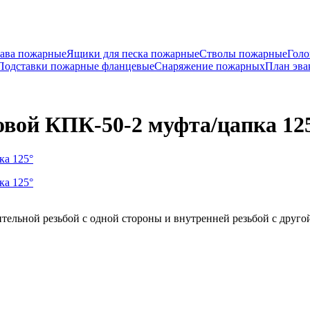
ава пожарные
Ящики для песка пожарные
Стволы пожарные
Голо
Подставки пожарные фланцевые
Снаряжение пожарных
План эва
вой КПК-50-2 муфта/цапка 12
льной резьбой с одной стороны и внутренней резьбой с друго