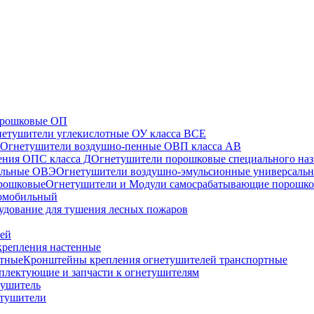
орошковые ОП
етушители углекислотные ОУ класса ВСЕ
Огнетушители воздушно-пенные ОВП класса АВ
Огнетушители порошковые специального наз
Огнетушители воздушно-эмульсионные универсаль
Огнетушители и Модули самосрабатывающие порошк
томобильный
удование для тушения лесных пожаров
лей
репления настенные
Кронштейны крепления огнетушителей транспортные
плектующие и запчасти к огнетушителям
тушитель
етушители