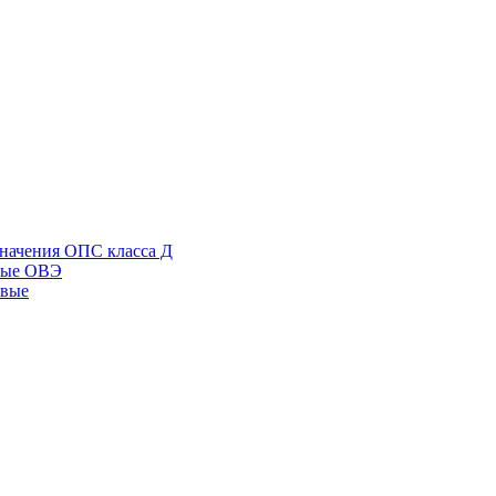
начения ОПС класса Д
ные ОВЭ
овые