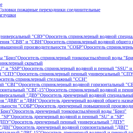
ые
Головки пожарные переходники соединительные
аглушки
Ороситель спринклерный водяной специ
Ороситель спринклерный водяной общего 
Ороситель спринклерн
Ороситель спринклерный тонкораспылённой воды "Бри
ринклерный скрытый
Ороситель спринклерный водяной и пенный "SSU" и
Ороситель спринклерный пенный универсальный "СПУ
ситель спринклерный стеллажный "ССН"
Ороситель спринклерный водяной горизонтальный "С
Ороситель спринклерный водяной и пенн
Ороситель дренчерный водяной специальны
Ороситель дренчерный водяной общего назн
Ороситель дренчерный повышенной производи
Ороситель дренчерный тонкораспылённой воды "Бриз"
Ороситель дренчерный водяной и пенный "SU" и "SP"
Ороситель дренчерный пенный универсальный "ДПУ"
Ороситель дренчерный водяной горизонтальный "ДВГ"
Ороситель дренчерный водяной и пенный г