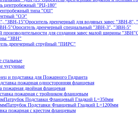
ь центробежный "РЦ-180"
центробежный типа "ОЦ"
ентный "ОЭ"
Ороситель дренчерный для водяных завес "ЗВН-8", 
Ороситель дренчерный специальный "ЗВН-3", "ЗВН-5"
рины "ЗВН"
тель дренчерный струйный "ПИРС"
 стальные
е чугунные
нец и подставка для Пожарного Гидранта
дставка пожарная односторонняя фланцевая
а пожарная двойная фланцевая
ставка пожарная с тройником фланцевым
Патрубок Подставки Фланцевый Гладкий L=350мм
Патрубок Подставки Фланцевый Гладкий L=1200мм
вка пожарная с крестом фланцевым