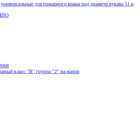
универсальные для пожарного крана под диаметр рукава 51 и
 ШПО
2008
аный класс "В" группа "2" на напор