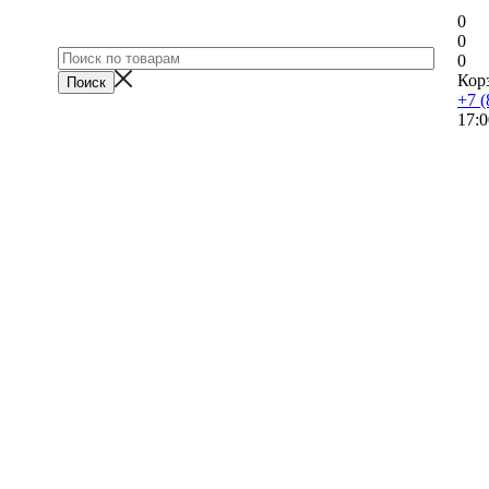
0
0
0
Кор
+7 (
17:0