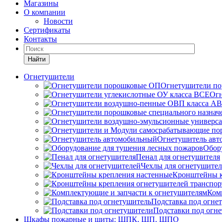
Магазины
О компании
Новости
Сертификаты
Контакты
Найти
Огнетушители
Огнетушители п
Огн
Огнетушитель ав
Обор
Пенал для огнетушителя
Чехлы для огнетушите
Кронштейны к
Ком
Подставка под огне
Подставки под огн
Шкафы пожарные и щиты: ШПК, ШП, ШПО