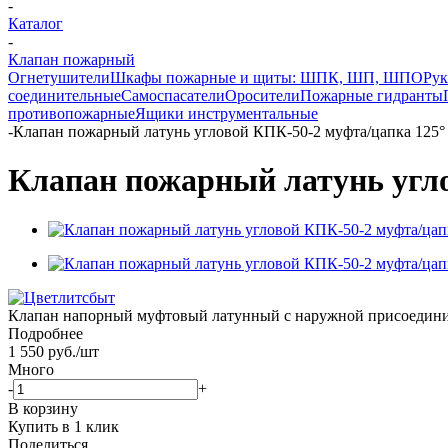
-
Каталог
-
Клапан пожарный
Огнетушители
Шкафы пожарные и щиты: ШПК, ШП, ШПО
Рук
соединительные
Самоспасатели
Оросители
Пожарные гидранты
противопожарные
Ящики инструментальные
-
Клапан пожарный латунь угловой КПК-50-2 муфта/цапка 125°
Клапан пожарный латунь угло
Клапан напорный муфтовый латунный с наружной присоедините
Подробнее
1 550
руб.
/шт
Много
-
+
В корзину
Купить в 1 клик
Поделиться