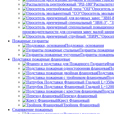
Распылител
Ороситель 
Ороситель эвольв
производительности для создания завес малой ши
Ороси
Пожарные гидранты
Подложки, основания
Гидранты пожарные
Гидранты пожарны
Подставки пожарные фланцевые
Фла
По
Подставк
Под
Подста
Переход фланцевый
Крест Фланцевый
Тройник Фланцевый
Снаряжение пожарных