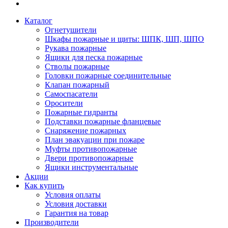
Каталог
Огнетушители
Шкафы пожарные и щиты: ШПК, ШП, ШПО
Рукава пожарные
Ящики для песка пожарные
Стволы пожарные
Головки пожарные соединительные
Клапан пожарный
Самоспасатели
Оросители
Пожарные гидранты
Подставки пожарные фланцевые
Снаряжение пожарных
План эвакуации при пожаре
Муфты противопожарные
Двери противопожарные
Ящики инструментальные
Акции
Как купить
Условия оплаты
Условия доставки
Гарантия на товар
Производители