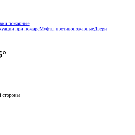
вки пожарные
куации при пожаре
Муфты противопожарные
Двери
5°
й стороны