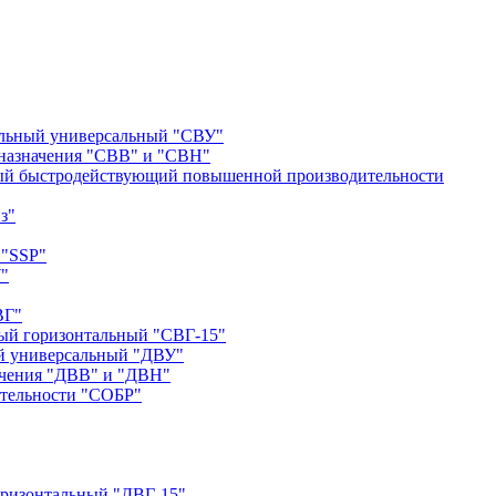
альный универсальный "СВУ"
назначения "СВВ" и "СВН"
ый быстродействующий повышенной производительности
з"
 "SSP"
"
ВГ"
ый горизонтальный "СВГ-15"
й универсальный "ДВУ"
ачения "ДВВ" и "ДВН"
тельности "СОБР"
оризонтальный "ДВГ-15"