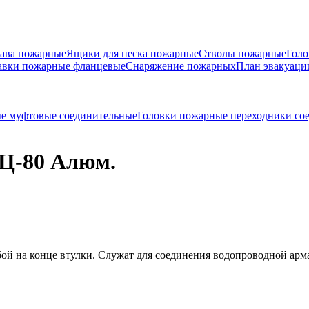
ава пожарные
Ящики для песка пожарные
Стволы пожарные
Голо
авки пожарные фланцевые
Снаряжение пожарных
План эвакуаци
е муфтовые соединительные
Головки пожарные переходники со
ГЦ-80 Алюм.
ой на конце втулки. Служат для соединения водопроводной ар