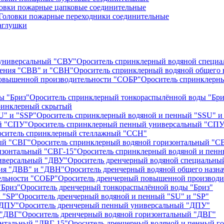
овки пожарные цапковые соединительные
Головки пожарные переходники соединительные
аглушки
Ороситель спринклерный водяной специ
Ороситель спринклерный водяной общего 
Ороситель спринклерн
Ороситель спринклерный тонкораспылённой воды "Бри
ринклерный скрытый
Ороситель спринклерный водяной и пенный "SSU" и
Ороситель спринклерный пенный универсальный "СПУ
ситель спринклерный стеллажный "ССН"
Ороситель спринклерный водяной горизонтальный "С
Ороситель спринклерный водяной и пенн
Ороситель дренчерный водяной специальны
Ороситель дренчерный водяной общего назн
Ороситель дренчерный повышенной производи
Ороситель дренчерный тонкораспылённой воды "Бриз"
Ороситель дренчерный водяной и пенный "SU" и "SP"
Ороситель дренчерный пенный универсальный "ДПУ"
Ороситель дренчерный водяной горизонтальный "ДВГ"
Ороситель дренчерный водяной и пенный г