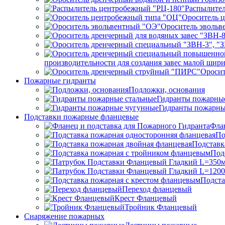
Распылител
Ороситель 
Ороситель эвольв
производительности для создания завес малой ши
Ороси
Пожарные гидранты
Подложки, основания
Гидранты пожарные
Гидранты пожарны
Подставки пожарные фланцевые
Фла
По
Подставк
Под
Подста
Переход фланцевый
Крест Фланцевый
Тройник Фланцевый
Снаряжение пожарных