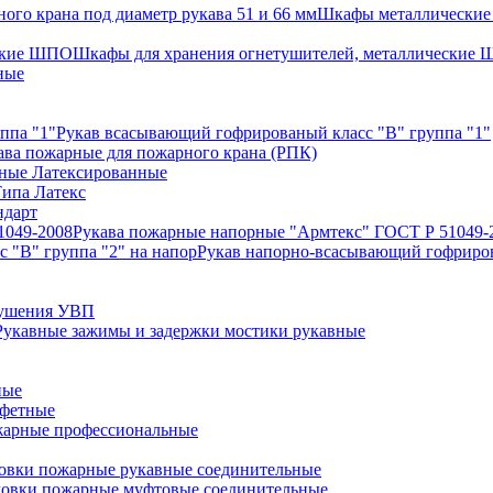
Шкафы металлические 
Шкафы для хранения огнетушителей, металлические
ные
Рукав всасывающий гофрированый класс "В" группа "1"
ава пожарные для пожарного крана (РПК)
ные Латексированные
ипа Латекс
ндарт
Рукава пожарные напорные "Армтекс" ГОСТ Р 51049-
Рукав напорно-всасывающий гофриров
тушения УВП
Рукавные зажимы и задержки мостики рукавные
ные
афетные
арные профессиональные
овки пожарные рукавные соединительные
ловки пожарные муфтовые соединительные