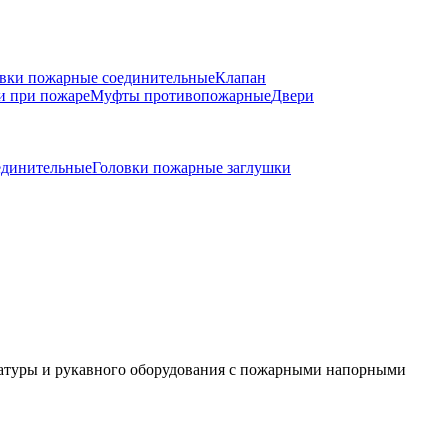
вки пожарные соединительные
Клапан
и при пожаре
Муфты противопожарные
Двери
единительные
Головки пожарные заглушки
матуры и рукавного оборудования с пожарными напорными