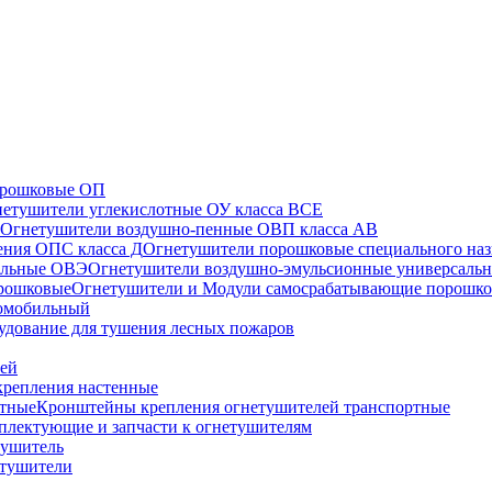
орошковые ОП
етушители углекислотные ОУ класса ВСЕ
Огнетушители воздушно-пенные ОВП класса АВ
Огнетушители порошковые специального наз
Огнетушители воздушно-эмульсионные универсаль
Огнетушители и Модули самосрабатывающие порошк
томобильный
удование для тушения лесных пожаров
лей
репления настенные
Кронштейны крепления огнетушителей транспортные
плектующие и запчасти к огнетушителям
тушитель
етушители