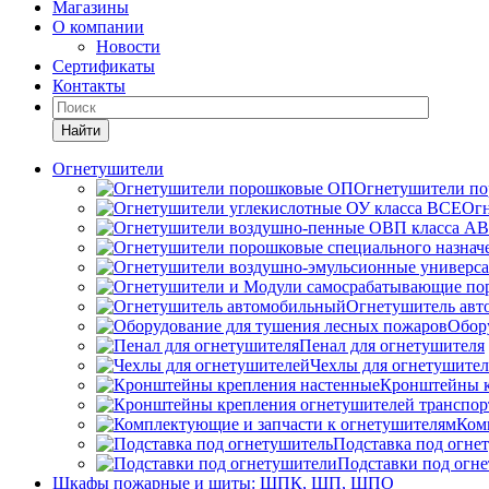
Магазины
О компании
Новости
Сертификаты
Контакты
Найти
Огнетушители
Огнетушители п
Огн
Огнетушитель ав
Обор
Пенал для огнетушителя
Чехлы для огнетушите
Кронштейны к
Ком
Подставка под огне
Подставки под огн
Шкафы пожарные и щиты: ШПК, ШП, ШПО