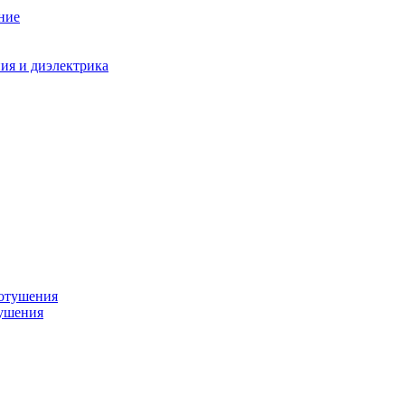
ние
ния и диэлектрика
тушения