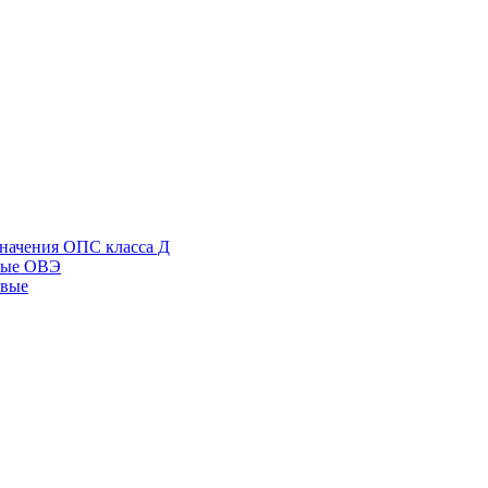
начения ОПС класса Д
ные ОВЭ
овые