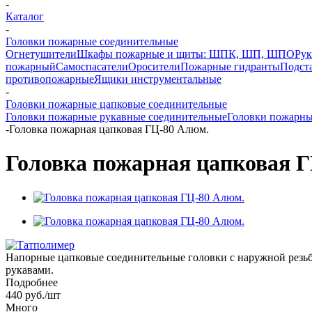
-
Каталог
-
Головки пожарные соединительные
Огнетушители
Шкафы пожарные и щиты: ШПК, ШП, ШПО
Рук
пожарный
Самоспасатели
Оросители
Пожарные гидранты
Подст
противопожарные
Ящики инструментальные
-
Головки пожарные цапковые соединительные
Головки пожарные рукавные соединительные
Головки пожарны
-
Головка пожарная цапковая ГЦ-80 Алюм.
Головка пожарная цапковая 
Напорные цапковые соединительные головки с наружной резьб
рукавами.
Подробнее
440
руб.
/шт
Много