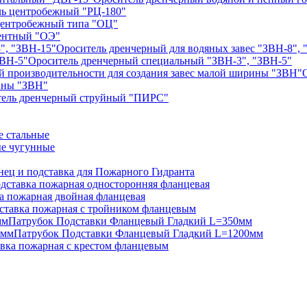
ь центробежный "РЦ-180"
центробежный типа "ОЦ"
ентный "ОЭ"
Ороситель дренчерный для водяных завес "ЗВН-8", 
Ороситель дренчерный специальный "ЗВН-3", "ЗВН-5"
рины "ЗВН"
тель дренчерный струйный "ПИРС"
 стальные
е чугунные
нец и подставка для Пожарного Гидранта
дставка пожарная односторонняя фланцевая
а пожарная двойная фланцевая
ставка пожарная с тройником фланцевым
Патрубок Подставки Фланцевый Гладкий L=350мм
Патрубок Подставки Фланцевый Гладкий L=1200мм
вка пожарная с крестом фланцевым