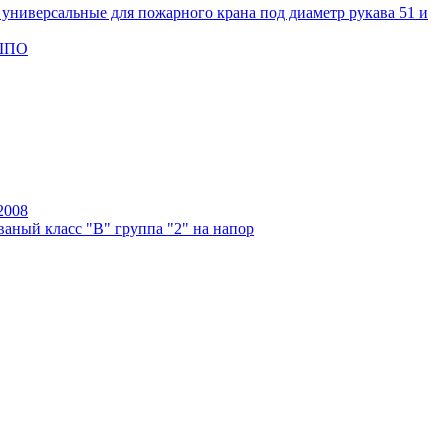
универсальные для пожарного крана под диаметр рукава 51 и
 ШПО
2008
аный класс "В" группа "2" на напор