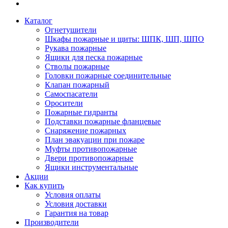
Каталог
Огнетушители
Шкафы пожарные и щиты: ШПК, ШП, ШПО
Рукава пожарные
Ящики для песка пожарные
Стволы пожарные
Головки пожарные соединительные
Клапан пожарный
Самоспасатели
Оросители
Пожарные гидранты
Подставки пожарные фланцевые
Снаряжение пожарных
План эвакуации при пожаре
Муфты противопожарные
Двери противопожарные
Ящики инструментальные
Акции
Как купить
Условия оплаты
Условия доставки
Гарантия на товар
Производители