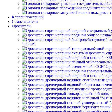
Гол
Головки пожарные з
Клапан пожарный
Самоспасатели
Оросители
"СОБР"
Ороситель сп
Оро