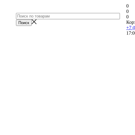
0
0
0
Кор
+7 (
17:0