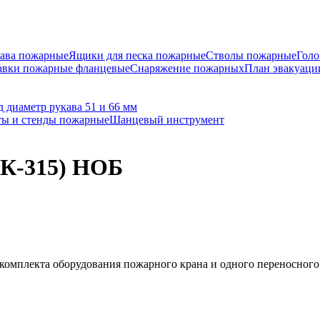
ава пожарные
Ящики для песка пожарные
Стволы пожарные
Голо
авки пожарные фланцевые
Снаряжение пожарных
План эвакуаци
 диаметр рукава 51 и 66 мм
ы и стенды пожарные
Шанцевый инструмент
К-315) НОБ
плекта оборудования пожарного крана и одного переносного о