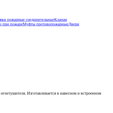
вки пожарные соединительные
Клапан
и при пожаре
Муфты противопожарные
Двери
гнетушителя. Изготавливается в навесном и встроенном