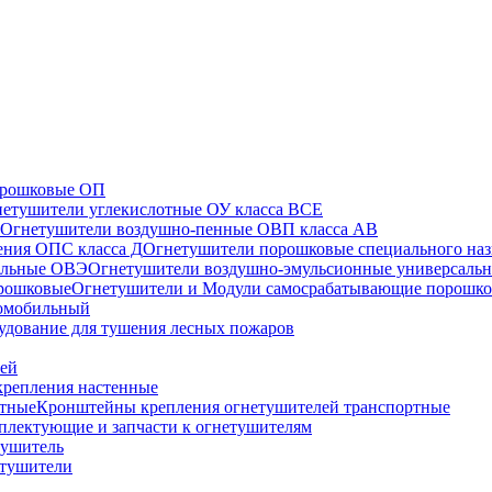
орошковые ОП
етушители углекислотные ОУ класса ВСЕ
Огнетушители воздушно-пенные ОВП класса АВ
Огнетушители порошковые специального наз
Огнетушители воздушно-эмульсионные универсаль
Огнетушители и Модули самосрабатывающие порошк
томобильный
удование для тушения лесных пожаров
лей
репления настенные
Кронштейны крепления огнетушителей транспортные
плектующие и запчасти к огнетушителям
тушитель
етушители