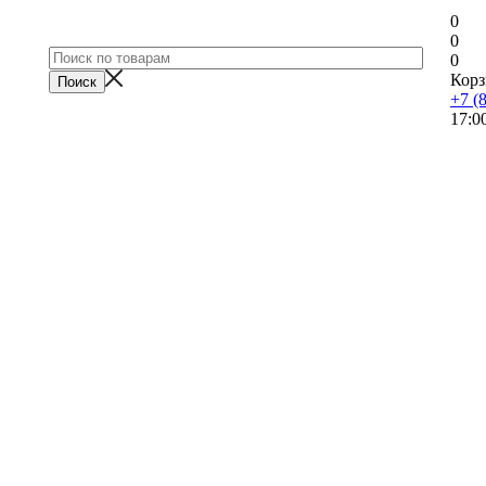
0
0
0
Корз
+7 (
17:0