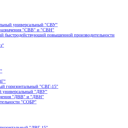
альный универсальный "СВУ"
назначения "СВВ" и "СВН"
ый быстродействующий повышенной производительности
з"
"
ВГ"
ый горизонтальный "СВГ-15"
й универсальный "ДВУ"
ачения "ДВВ" и "ДВН"
тельности "СОБР"
оризонтальный "ДВГ-15"