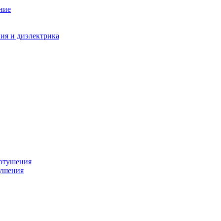
ние
ния и диэлектрика
тушения