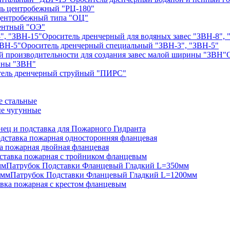
ь центробежный "РЦ-180"
центробежный типа "ОЦ"
ентный "ОЭ"
Ороситель дренчерный для водяных завес "ЗВН-8", 
Ороситель дренчерный специальный "ЗВН-3", "ЗВН-5"
рины "ЗВН"
тель дренчерный струйный "ПИРС"
 стальные
е чугунные
нец и подставка для Пожарного Гидранта
дставка пожарная односторонняя фланцевая
а пожарная двойная фланцевая
ставка пожарная с тройником фланцевым
Патрубок Подставки Фланцевый Гладкий L=350мм
Патрубок Подставки Фланцевый Гладкий L=1200мм
вка пожарная с крестом фланцевым