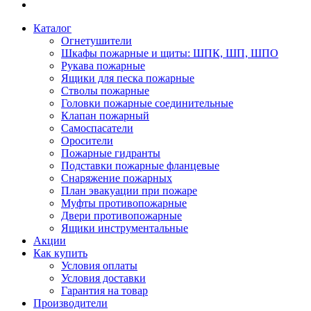
Каталог
Огнетушители
Шкафы пожарные и щиты: ШПК, ШП, ШПО
Рукава пожарные
Ящики для песка пожарные
Стволы пожарные
Головки пожарные соединительные
Клапан пожарный
Самоспасатели
Оросители
Пожарные гидранты
Подставки пожарные фланцевые
Снаряжение пожарных
План эвакуации при пожаре
Муфты противопожарные
Двери противопожарные
Ящики инструментальные
Акции
Как купить
Условия оплаты
Условия доставки
Гарантия на товар
Производители