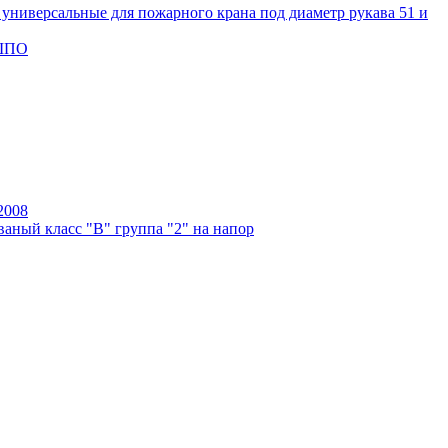
универсальные для пожарного крана под диаметр рукава 51 и
 ШПО
2008
аный класс "В" группа "2" на напор