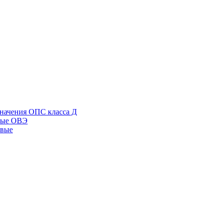
начения ОПС класса Д
ные ОВЭ
овые