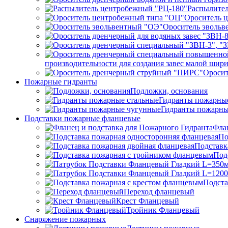
Распылител
Ороситель 
Ороситель эвольв
производительности для создания завес малой ши
Ороси
Пожарные гидранты
Подложки, основания
Гидранты пожарные
Гидранты пожарны
Подставки пожарные фланцевые
Фла
По
Подставк
Под
Подста
Переход фланцевый
Крест Фланцевый
Тройник Фланцевый
Снаряжение пожарных