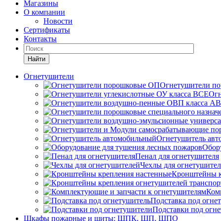
Магазины
О компании
Новости
Сертификаты
Контакты
Найти
Огнетушители
Огнетушители п
Огн
Огнетушитель ав
Обор
Пенал для огнетушителя
Чехлы для огнетушите
Кронштейны к
Ком
Подставка под огне
Подставки под огн
Шкафы пожарные и щиты: ШПК, ШП, ШПО