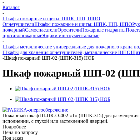
-
Каталог
-
Шкафы пожарные и щиты: ШПК, ШП, ШПО
Огнетушители
Шкафы пожарные и щиты: ШПК, ШП, ШПО
Рук
пожарный
Самоспасатели
Оросители
Пожарные гидранты
Подст
противопожарные
Ящики инструментальные
-
Шкафы металлические универсальные для пожарного крана под
Шкафы для хранения огнетушителей, металлические ШПО
Щит
-
Шкаф пожарный ШП-02 (ШПК-315) НОБ
Шкаф пожарный ШП-02 (ШП
Пожарный шкаф Ш-ПК-О-002 «Т» (ШПК-315) для размещения ком
исполнении, с глухой или застекленной дверцей.
Подробнее
Цена по запросу
Под заказ