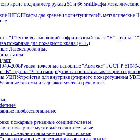
Шкафы металлические 
Шкафы для хранения огнетушителей, металлические
ные
Рукав всасывающий гофрированый класс "В" группа "1"
ава пожарные для пожарного крана (РПК)
ные Латексированные
ипа Латекс
ндарт
Рукава пожарные напорные "Армтекс" ГОСТ Р 51049-
Рукав напорно-всасывающий гофриров
Устройства для внутриквартирного пожаротушения УВП
Рукавные зажимы и задержки мостики рукавные
ные
афетные
арные профессиональные
овки пожарные рукавные соединительные
ловки пожарные муфтовые соединительные
овки пожарные цапковые соединительные
Головки пожарные переходники соединительные