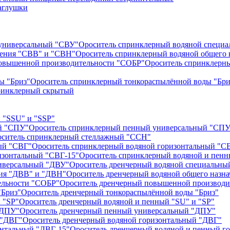
аглушки
Ороситель спринклерный водяной специ
Ороситель спринклерный водяной общего 
Ороситель спринклерн
Ороситель спринклерный тонкораспылённой воды "Бри
ринклерный скрытый
 "SSU" и "SSP"
Ороситель спринклерный пенный универсальный "СПУ
ситель спринклерный стеллажный "ССН"
Ороситель спринклерный водяной горизонтальный "С
Ороситель спринклерный водяной и пенн
Ороситель дренчерный водяной специальны
Ороситель дренчерный водяной общего назн
Ороситель дренчерный повышенной производи
Ороситель дренчерный тонкораспылённой воды "Бриз"
Ороситель дренчерный водяной и пенный "SU" и "SP"
Ороситель дренчерный пенный универсальный "ДПУ"
Ороситель дренчерный водяной горизонтальный "ДВГ"
Ороситель дренчерный водяной и пенный г